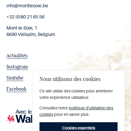
Fin
info@montlesoie.be
de
page
+32 (0)80 21 65 56
Mont-le-Soie, 1
6690 Vielsalm, Belgium
Actualités
Instagram
Youtube
Nous utilisons des cookies
Facebook
Ce site utilise des cookies pour améliorer
votre expérience utilisateur.
Consultez notre
politique d'utilisation des
cookies
pour en savoir plus.
Cookies essentiels