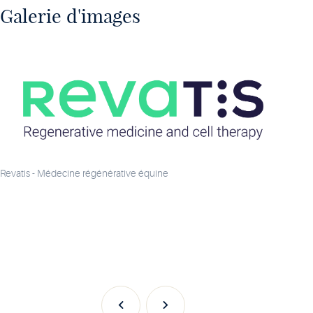
Galerie d'images
Revatis - Médecine régénérative équine