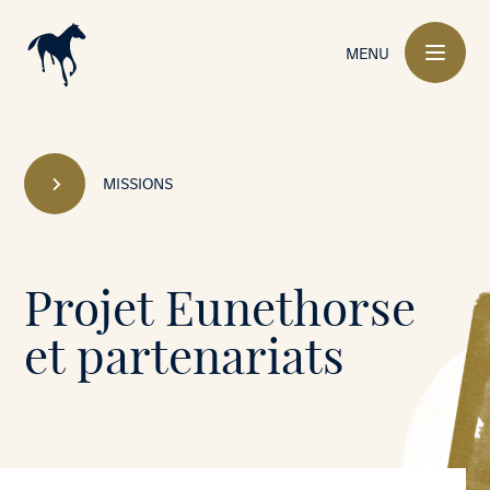
Navigation
principale
MENU
MISSIONS
Mont-
Projet Eunethorse
le-
et partenariats
Soie
•
Navigation