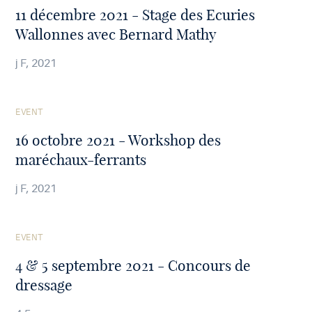
article
11 décembre 2021 - Stage des Ecuries
Wallonnes avec Bernard Mathy
j F, 2021
See
EVENT
the
article
16 octobre 2021 - Workshop des
maréchaux-ferrants
j F, 2021
See
EVENT
the
article
4 & 5 septembre 2021 - Concours de
dressage