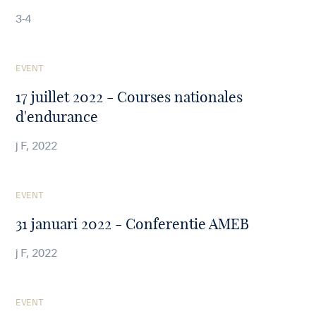
3-4
See
EVENT
the
article
17 juillet 2022 - Courses nationales
d'endurance
j F, 2022
See
EVENT
the
article
31 januari 2022 - Conferentie AMEB
j F, 2022
See
EVENT
the