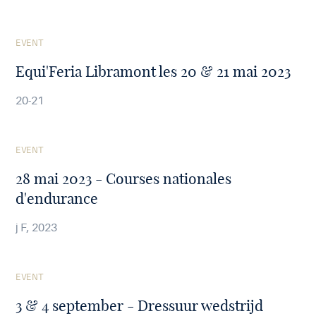
See
EVENT
the
article
Equi'Feria Libramont les 20 & 21 mai 2023
20-21
See
EVENT
the
article
28 mai 2023 - Courses nationales
d'endurance
j F, 2023
See
EVENT
the
article
3 & 4 september - Dressuur wedstrijd