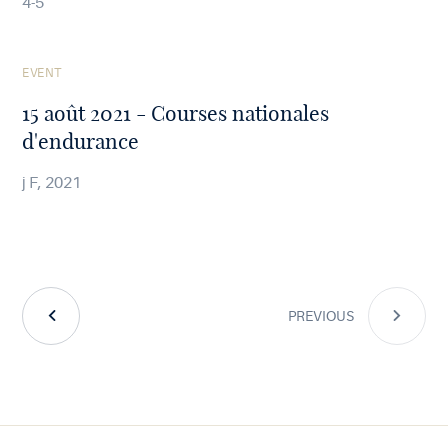
4-5
See
EVENT
the
article
15 août 2021 - Courses nationales
d'endurance
j F, 2021
PREVIOUS
PREVIOUS