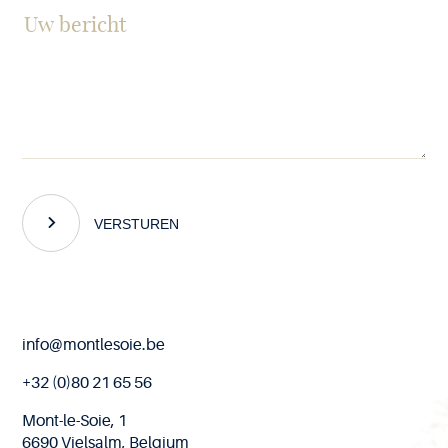
VERSTUREN
End
info@montlesoie.be
of
page
+32 (0)80 21 65 56
Mont-le-Soie, 1
6690 Vielsalm, Belgium