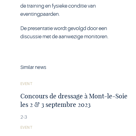
de training en fysieke conditie van
eventingpaarden.
De presentatie wordt gevolgd door een
discussie met de aanwezige monitoren.
Similar news
See
EVENT
the
article
Concours de dressage à Mont-le-Soie
les 2 & 3 septembre 2023
2-3
See
EVENT
the