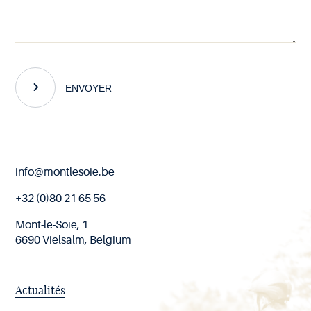
ENVOYER
Fin
info@montlesoie.be
de
page
+32 (0)80 21 65 56
Mont-le-Soie, 1
6690 Vielsalm, Belgium
Actualités