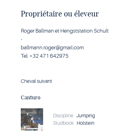
Propriétaire ou éleveur
Roger Ballman et Hengststation Schult
-
ballmann.roger@gmail.com
Tel. +32 471 642975
Cheval suivant
Voir
le
cheval
Canturo
Canturo
Discipline
Jumping
Studbook
Holstein