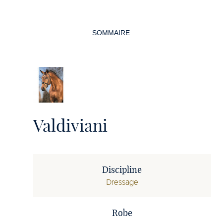
Navigation
de
SOMMAIRE
la
page
Valdiviani
Discipline
Dressage
Robe