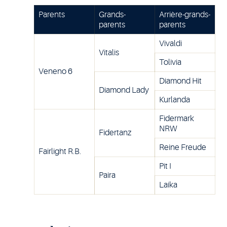
Parents
Grands-
Arrière-grands-
parents
parents
Vivaldi
Vitalis
Tolivia
Veneno 6
Diamond Hit
Diamond Lady
Kurlanda
Fidermark
NRW
Fidertanz
Reine Freude
Fairlight R.B.
Pit I
Paira
Laika