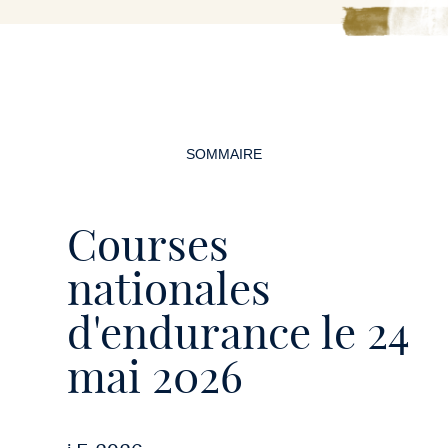
Navigation
de
SOMMAIRE
la
page
Courses
nationales
d'endurance le 24
mai 2026