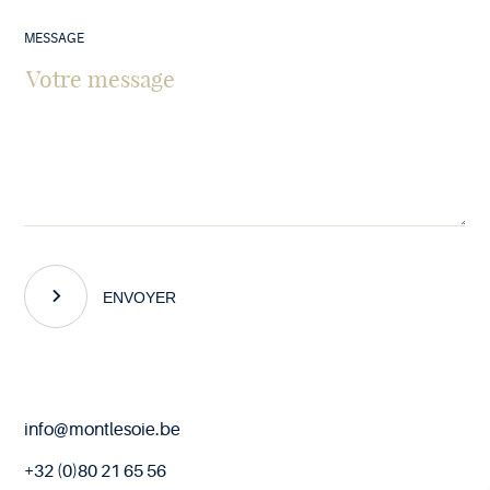
MESSAGE
ENVOYER
Fin
info@montlesoie.be
de
page
+32 (0)80 21 65 56