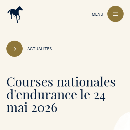
Navigation
principale
MENU
ACTUALITÉS
Mont-
Courses nationales
le-
d'endurance le 24
Soie
mai 2026
•