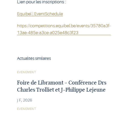
Lien pour les inscriptions :
Equibel | EventSchedule
https://competitions.equibel.be/events/35780a3f-
13ae-485e-a3ce-a025e48c3f23
Actualités similaires
Voir
ÉVÉNEMENT
l'article
Foire de Libramont - Conférence Drs
Charles Trolliet et J-Philippe Lejeune
j F, 2026
Voir
ÉVÉNEMENT
l'article