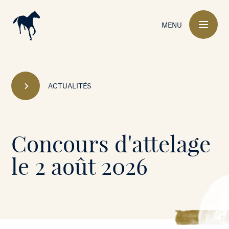
Navigation
principale
MENU
ACTUALITÉS
Mont-
Concours d'attelage
le-
le 2 août 2026
Soie
•