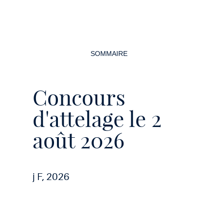
Navigation
de
SOMMAIRE
la
page
Concours
d'attelage le 2
août 2026
j F, 2026