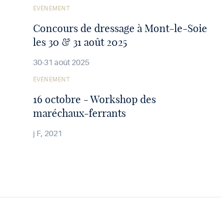
Voir
ÉVÉNEMENT
l'article
Concours de dressage à Mont-le-Soie
les 30 & 31 août 2025
30-31 août 2025
Voir
ÉVÉNEMENT
l'article
16 octobre - Workshop des
maréchaux-ferrants
j F, 2021