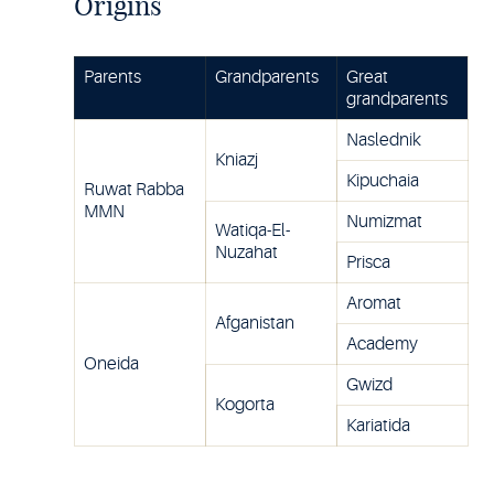
Origins
Parents
Grandparents
Great
grandparents
Naslednik
Kniazj
Kipuchaia
Ruwat Rabba
MMN
Numizmat
Watiqa-El-
Nuzahat
Prisca
Aromat
Afganistan
Academy
Oneida
Gwizd
Kogorta
Kariatida