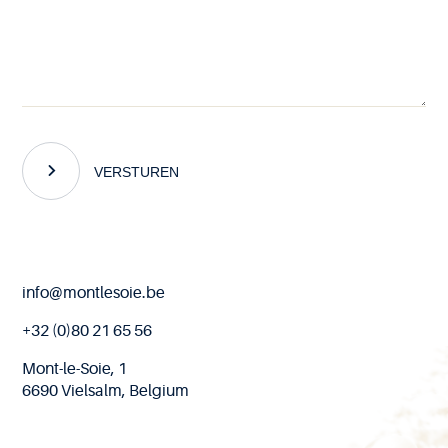
VERSTUREN
End
info@montlesoie.be
of
page
+32 (0)80 21 65 56
Mont-le-Soie, 1
6690 Vielsalm, Belgium