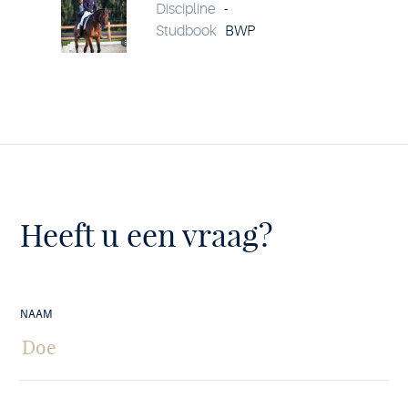
details
Discipline
-
Studbook
BWP
Heeft u een vraag?
NAAM