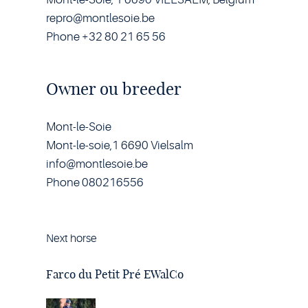
repro@montlesoie.be
Phone +32 80 21 65 56
Owner ou breeder
Mont-le-Soie
Mont-le-soie,1 6690 Vielsalm
info@montlesoie.be
Phone 080216556
Next horse
Horse
Farco
du
Farco du Petit Pré EWalCo
Petit
Pré
EWalCo