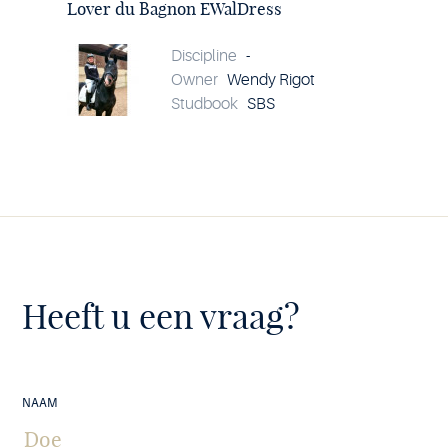
du
Lover du Bagnon EWalDress
Bagnon
EWalDress
details
Discipline
-
Owner
Wendy Rigot
Studbook
SBS
Heeft u een vraag?
NAAM