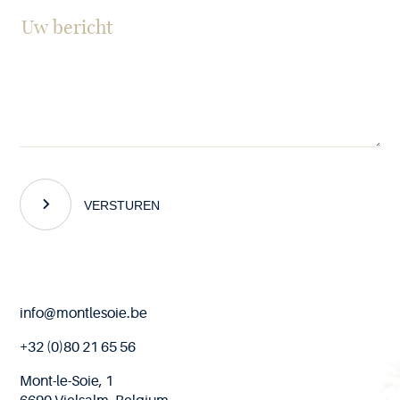
VERSTUREN
End
info@montlesoie.be
of
page
+32 (0)80 21 65 56
Mont-le-Soie, 1