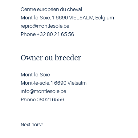
Centre européen du cheval
Mont-le-Soie, 1 6690 VIELSALM, Belgium
repro@montlesoie.be
Phone +32 80 21 65 56
Owner ou breeder
Mont-le-Soie
Mont-le-soie,1 6690 Vielsalm
info@montlesoie.be
Phone 080216556
Next horse
Horse
Lover