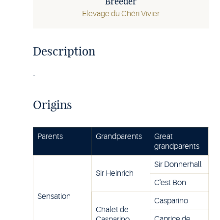
Breeder
Elevage du Chéri Vivier
Description
-
Origins
Parents
Grandparents
Great
grandparents
Sir Donnerhall
Sir Heinrich
C'est Bon
Sensation
Casparino
Chalet de
Caprice de
Casparino