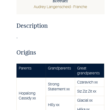
Breeder
Audrey Langenscheid - Franche
Description
-
Origins
Parents
Grandparents
Great
grandparents
Czaravich xx
Strong
Statement xx
Siz Ziz Zit xx
Hopalong
Cassidy xx
Glacial xx
Hilly xx
Hilka xx