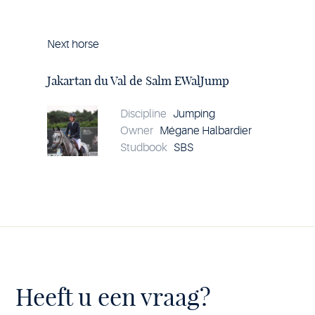
Next horse
Horse
Jakartan
du
Jakartan du Val de Salm EWalJump
Val
de
Salm
Discipline
Jumping
EWalJump
Owner
Mégane Halbardier
details
Studbook
SBS
Heeft u een vraag?