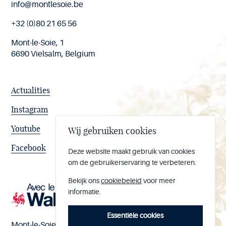
End
info@montlesoie.be
of
page
+32 (0)80 21 65 56
Mont-le-Soie, 1
6690 Vielsalm, Belgium
Actualities
Instagram
Youtube
Wij gebruiken cookies
Facebook
Deze website maakt gebruik van cookies
om de gebruikerservaring te verbeteren.
Bekijk ons
cookiebeleid
voor meer
informatie.
Essentiële cookies
Mont-le-Soie nº BE 0473.065.733