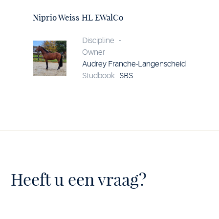
Niprio
Weiss
Niprio Weiss HL EWalCo
HL
EWalCo
details
Discipline
-
Owner
Audrey Franche-Langenscheid
Studbook
SBS
Heeft u een vraag?