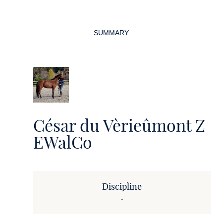
Page
navigation
SUMMARY
César du Vèrieûmont Z
EWalCo
Discipline
-