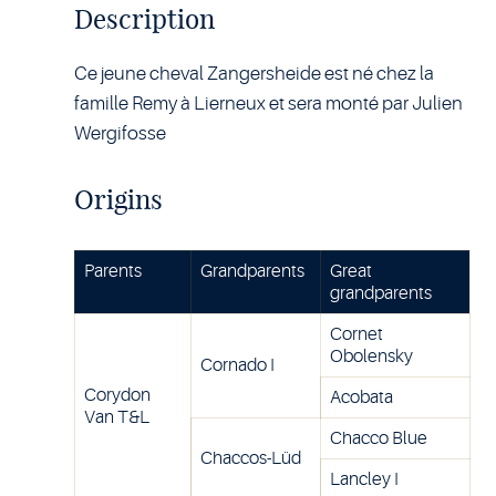
Description
Ce jeune cheval Zangersheide est né chez la
famille Remy à Lierneux et sera monté par Julien
Wergifosse
Origins
Parents
Grandparents
Great
grandparents
Cornet
Obolensky
Cornado I
Corydon
Acobata
Van T&L
Chacco Blue
Chaccos-Lüd
Lancley I