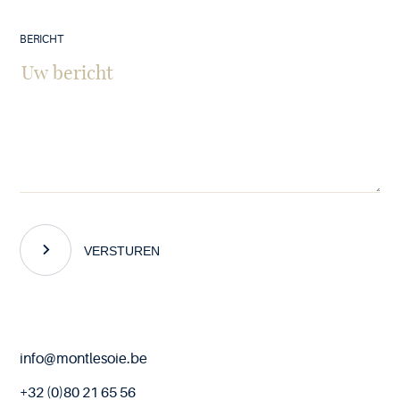
BERICHT
VERSTUREN
End
info@montlesoie.be
of
page
+32 (0)80 21 65 56