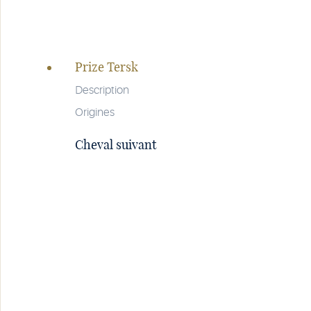
Navigation
de
Prize Tersk
la
page
Description
Origines
Cheval suivant