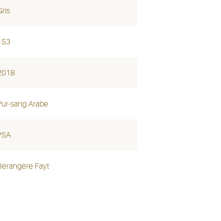
Gris
153
2018
Pur-sang Arabe
PSA
Bérangère Fayt