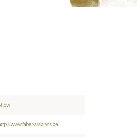
Show
http://www.faber-arabians.be