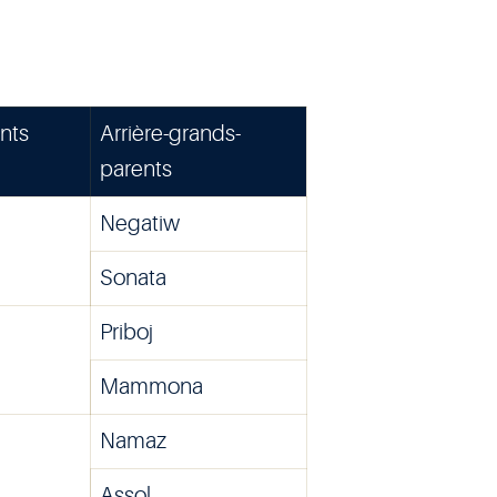
nts
Arrière-grands-
parents
Negatiw
Sonata
Priboj
Mammona
Namaz
Assol