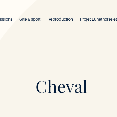
issions
Gîte & sport
Reproduction
Projet Eunethorse et
Mont-
Cheval
le-