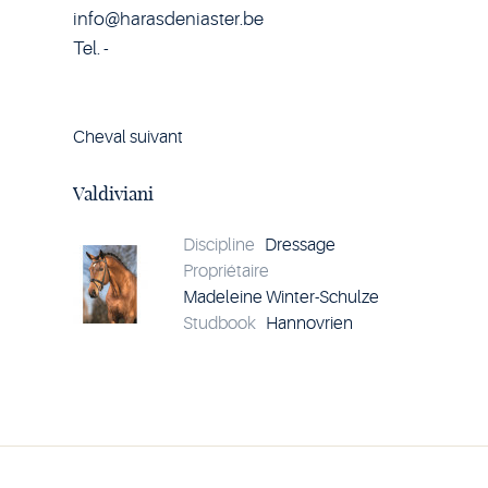
info@harasdeniaster.be
Tel. -
Cheval suivant
Voir
le
cheval
Valdiviani
Valdiviani
Discipline
Dressage
Propriétaire
Madeleine Winter-Schulze
Studbook
Hannovrien