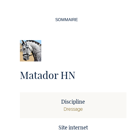
Navigation
de
SOMMAIRE
la
page
Matador HN
Discipline
Dressage
Site internet