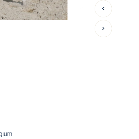
Précédent
Suivant
lgium