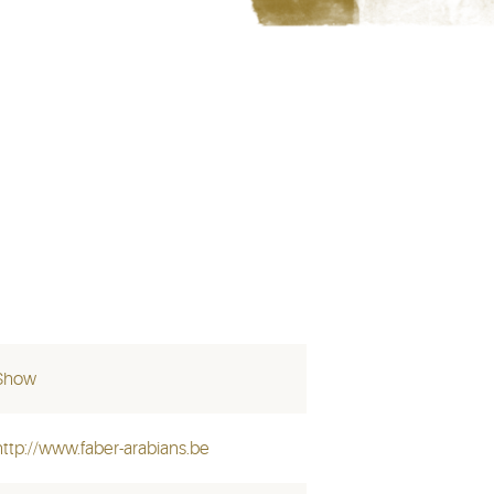
Show
http://www.faber-arabians.be