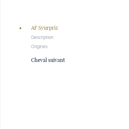
Navigation
de
AF Syurpriz
la
page
Description
Origines
Cheval suivant