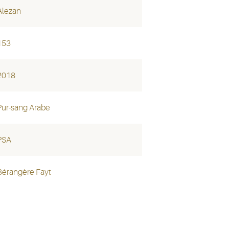
Alezan
153
2018
Pur-sang Arabe
PSA
Bérangère Fayt