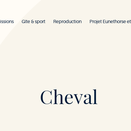
issions
Gîte & sport
Reproduction
Projet Eunethorse et
Mont-
Cheval
le-